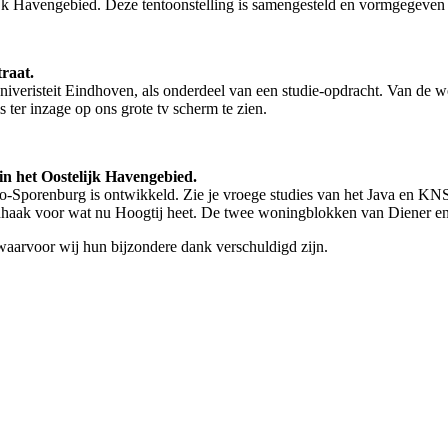
lijk Havengebied. Deze tentoonstelling is samengesteld en vormgegeven
raat.
iveristeit Eindhoven, als onderdeel van een studie-opdracht. Van de w
s ter inzage op ons grote tv scherm te zien.
 in het Oostelijk Havengebied.
neo-Sporenburg is ontwikkeld. Zie je vroege studies van het Java en
haak voor wat nu Hoogtij heet. De twee woningblokken van Diener en
 waarvoor wij hun bijzondere dank verschuldigd zijn.